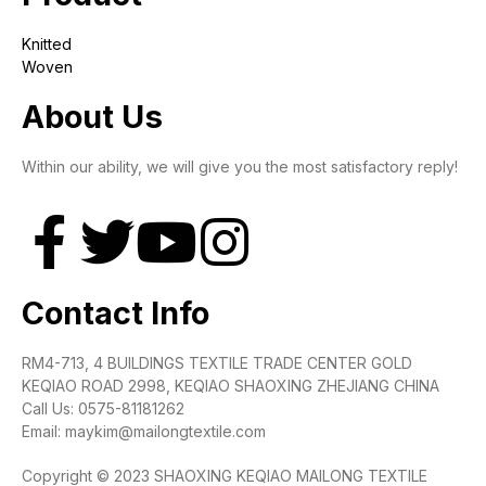
Knitted
Woven
About Us
Within our ability, we will give you the most satisfactory reply!
Contact Info
RM4-713, 4 BUILDINGS TEXTILE TRADE CENTER GOLD
KEQIAO ROAD 2998, KEQIAO SHAOXING ZHEJIANG CHINA
Call Us: 0575-81181262
Email: maykim@mailongtextile.com
Copyright © 2023 SHAOXING KEQIAO MAILONG TEXTILE