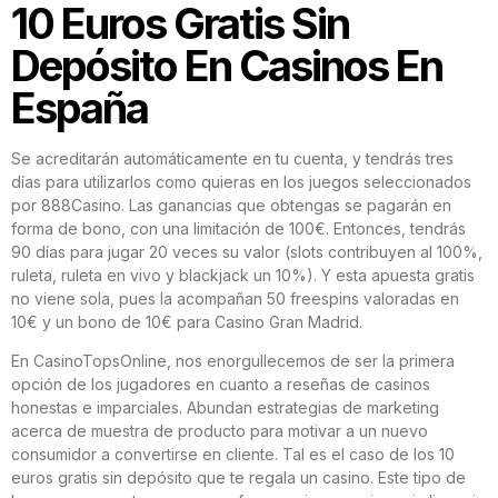
10 Euros Gratis Sin
Depósito En Casinos En
España
Se acreditarán automáticamente en tu cuenta, y tendrás tres
días para utilizarlos como quieras en los juegos seleccionados
por 888Casino. Las ganancias que obtengas se pagarán en
forma de bono, con una limitación de 100€. Entonces, tendrás
90 días para jugar 20 veces su valor (slots contribuyen al 100%,
ruleta, ruleta en vivo y blackjack un 10%). Y esta apuesta gratis
no viene sola, pues la acompañan 50 freespins valoradas en
10€ y un bono de 10€ para Casino Gran Madrid.
En CasinoTopsOnline, nos enorgullecemos de ser la primera
opción de los jugadores en cuanto a reseñas de casinos
honestas e imparciales. Abundan estrategias de marketing
acerca de muestra de producto para motivar a un nuevo
consumidor a convertirse en cliente. Tal es el caso de los 10
euros gratis sin depósito que te regala un casino. Este tipo de